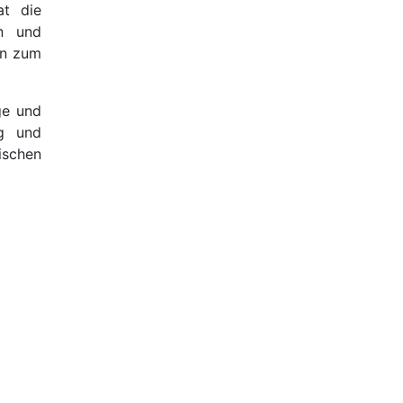
at die
en und
en zum
ge und
ng und
ischen