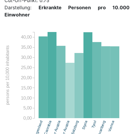
Cut-Off-Punkt: 0.75
Darstellung:
Erkrankte Personen pro 10.000
Einwohner
40,00
35,00
persons per 10,000 inhabitants
30,00
25,00
20,00
15,00
10,00
5,00
0,00
Burgenland
Carinthia
Lower Austria
Upper Austria
Salzburg
Styria
Tyrol
Vorarlberg
Vienna