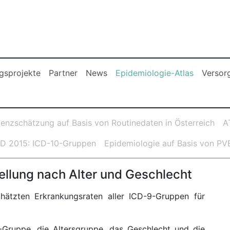
(current)
sprojekte
Partner
News
Epidemiologie-Atlas
Versor
lenzschätzung auf Basis von Routinedaten in Österreich
A
D 2015: ICD-10-Gruppen
Epidemiologie auf Basis von P
tellung nach Alter und Geschlecht
hätzten Erkrankungsraten aller ICD-9-Gruppen für
Gruppe, die Altersgruppe, das Geschlecht und die